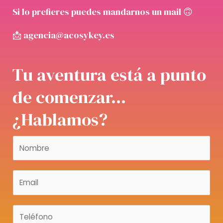
Si lo prefieres puedes mandarnos un mail 🙃
📩 agencia@acosykey.es
Tu aventura está a punto
de comenzar...
¿Hablamos?
N
o
m
E
b
m
r
a
e
T
i
*
e